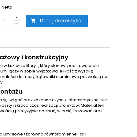
Netto
Dodaj do koszyka

ażowy i konstrukcyjny
 w kształcie litery L, który stanowi podstawę wielu
um, łączy w sobie wyjątkową lekkość z wysoką
zymałości do masy, kątowniki aluminiowe pozwalają na
y.
montażu
ozję, wilgoć oraz zmienne czynniki atmosferyczne. Nie
ty i skraca czas realizacji projektów. Materiał ten
wością precyzyjnie docinać, wiercić, frezować oraz
ki aluminiowe (zarówno równoramienne, jak i