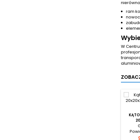
nierówno
ram ko
nowocz
zabudó
elemen
Wybie
W Centru
profesjo
transpor
aluminio
ZOBACZ
KĄTO
2
Powi