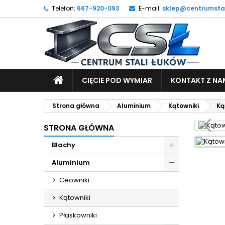
Telefon:
667-920-093
E-mail:
sklep@centrumstal
M
U
Z
add_circle_outline
Mu
Na
STRONA
CIĘCIE POD WYMIAR
KONTAKT Z NA
GŁÓWNA
Strona główna
Aluminium
Kątowniki
Ką
STRONA GŁÓWNA
Blachy
Aluminium
Ceowniki
Kątowniki
Płaskowniki