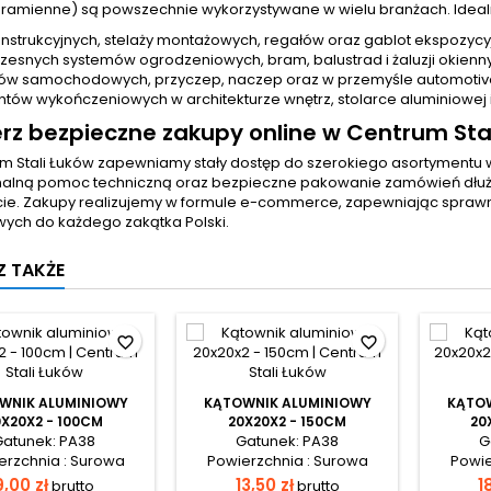
ramienne) są powszechnie wykorzystywane w wielu branżach. Idealn
nstrukcyjnych, stelaży montażowych, regałów oraz gablot ekspozycy
esnych systemów ogrodzeniowych, bram, balustrad i żaluzji okienn
w samochodowych, przyczep, naczep oraz w przemyśle automotiv
tów wykończeniowych w architekturze wnętrz, stolarce aluminiowej 
rz bezpieczne zakupy online w Centrum Sta
m Stali Łuków zapewniamy stały dostęp do szerokiego asortymentu 
nalną pomoc techniczną oraz bezpieczne pakowanie zamówień dłuży
cie. Zakupy realizujemy w formule e-commerce, zapewniając sprawną
wych do każdego zakątka Polski.
 TAKŻE
favorite_border
favorite_border
WNIK ALUMINIOWY
KĄTOWNIK ALUMINIOWY
KĄTOW
0X20X2 - 100CM
20X20X2 - 150CM
20
Gatunek: PA38
Gatunek: PA38
G
erzchnia : Surowa
Powierzchnia : Surowa
Powie
9,00 zł
13,50 zł
1
brutto
brutto