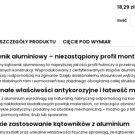
18,29 zł
Ilość
SZCZEGÓŁY PRODUKTU
CIĘCIE POD WYMIAR
nik aluminiowy – niezastąpiony profil mont
 kątownik aluminiowy to najwyższej jakości profil hutniczy o przekroju
nych konstrukcji. Wyprodukowany z certyfikowanych stopów alumini
cią i odpornością na zginanie. Dzięki doskonałemu stosunkowi wytr
 stabilnych ram i wzmocnień bez zbędnego obciążania całej struktur
nałe właściwości antykorozyjne i łatwość 
 z aluminium wyróżniają się naturalną, fabryczną odpornością na kor
 nakładania dodatkowych powłok malarskich, co znacząco obniża kosz
wykle plastyczny i podatny na obróbkę mechaniczną – można go z łat
a pomocą nitów, śrub lub spawania.
kie zastosowanie kątowników z aluminium
ny kształt oraz unikalne właściwości fizyczne sprawiają, że kątowni