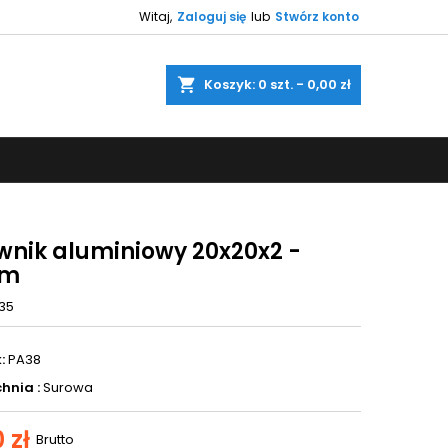
Witaj,
Zaloguj się
lub
Stwórz konto
×
×
×
aj
Koszyk
0
szt. -
0,00 zł
ę
ń
wnik aluminiowy 20x20x2 -
cm
35
:
PA38
hnia :
Surowa
 zł
Brutto