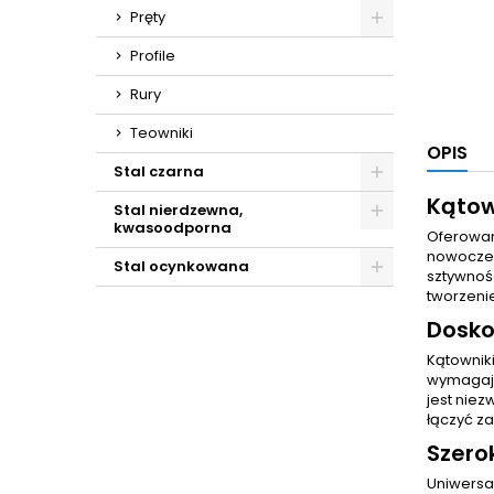
Pręty
Profile
Rury
Teowniki
OPIS
Stal czarna
Kątow
Stal nierdzewna,
kwasoodporna
Oferowany
nowoczes
Stal ocynkowana
sztywnoś
tworzenie
Dosko
Kątowniki
wymagają
jest niez
łączyć z
Szero
Uniwersal