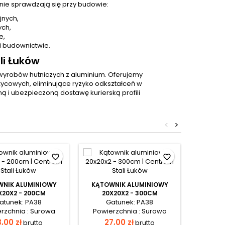
ie sprawdzają się przy budowie:
jnych,
ych,
e,
i budownictwie.
li Łuków
wyrobów hutniczych z aluminium. Oferujemy
cowych, eliminujące ryzyko odkształceń w
 i ubezpieczoną dostawę kurierską profili
<
>
favorite_border
favorite_border
NIK ALUMINIOWY
KĄTOWNIK ALUMINIOWY
KĄTOW
X20X2 - 200CM
20X20X2 - 300CM
20X
atunek: PA38
Gatunek: PA38
Ga
rzchnia : Surowa
Powierzchnia : Surowa
Powie
8,00 zł
27,00 zł
36
brutto
brutto