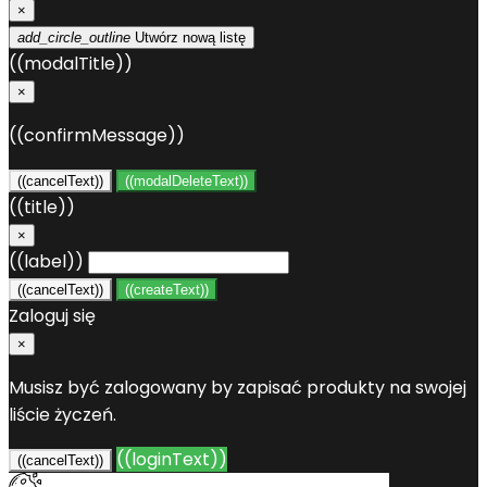
×
add_circle_outline
Utwórz nową listę
((modalTitle))
×
((confirmMessage))
((cancelText))
((modalDeleteText))
((title))
×
((label))
((cancelText))
((createText))
Zaloguj się
×
Musisz być zalogowany by zapisać produkty na swojej
liście życzeń.
((loginText))
((cancelText))