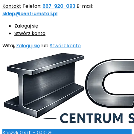
Kontakt
Telefon:
667-920-093
E-mail:
sklep@centrumstali.pl
Zaloguj się
Stwórz konto
Witaj,
Zaloguj się
lub
Stwórz konto
Koszyk
0
szt. -
0,00 zł