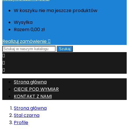
W koszyku nie ma jeszcze produktów
Wysyłka
Razem
0,00 zł
Realizuj zamówienie

Szukaj



Strona główna
CIĘCIE POD WYMIAR
KONTAKT Z NAMI
Strona główna
Stal czarna
Profile