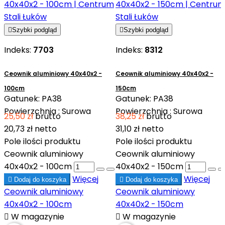

Szybki podgląd

Szybki podgląd
Indeks:
7703
Indeks:
8312
Ceownik aluminiowy 40x40x2 -
Ceownik aluminiowy 40x40x2 -
100cm
150cm
Gatunek: PA38
Gatunek: PA38
Powierzchnia : Surowa
Powierzchnia : Surowa
25,50 zł
brutto
38,25 zł
brutto
20,73 zł
netto
31,10 zł
netto
Pole ilości produktu
Pole ilości produktu
Ceownik aluminiowy
Ceownik aluminiowy
40x40x2 - 100cm
40x40x2 - 150cm
Więcej
Więcej

Dodaj do koszyka

Dodaj do koszyka
Ceownik aluminiowy
Ceownik aluminiowy
40x40x2 - 100cm
40x40x2 - 150cm

W magazynie

W magazynie