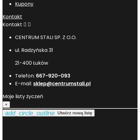
Kupony
Kontakt
Kontakt


CENTRUM STALI SP. Z O.O.
ul. Radzyńska 31
21-400 Łuków
Telefon:
667-920-093
E-mail:
sklep@centrumstali.pl
Moje listy życzeń
×
add_circle_outline
Utwórz nową listę
Utwórz listę życzeń
×
Nazwa listy życzeń