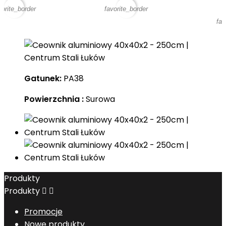
vorite_border
favorite_border
fav
Gatunek:
PA38
Powierzchnia :
Surowa
Produkty
Produkty


Promocje
Nowe produkty