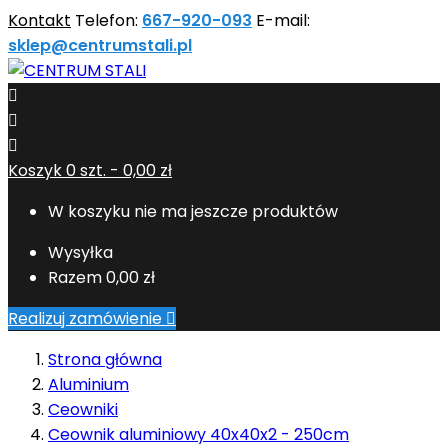
Kontakt
Telefon:
667-920-093
E-mail:
sklep@centrumstali.pl



Koszyk
0
szt. -
0,00 zł
W koszyku nie ma jeszcze produktów
Wysyłka
Razem
0,00 zł
Realizuj zamówienie

Strona główna
Aluminium
Ceowniki
Ceownik aluminiowy 40x40x2 - 250cm