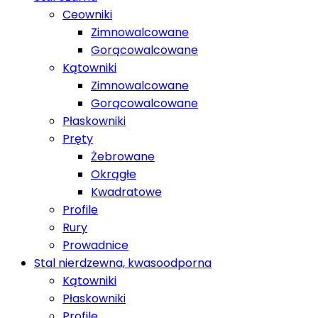
Ceowniki
Zimnowalcowane
Gorącowalcowane
Kątowniki
Zimnowalcowane
Gorącowalcowane
Płaskowniki
Pręty
Żebrowane
Okrągłe
Kwadratowe
Profile
Rury
Prowadnice
Stal nierdzewna, kwasoodporna
Kątowniki
Płaskowniki
Profile