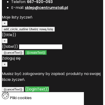
Telefon:
667-920-093
E-mail:
sklep@centrumstali.pl
Moje listy życzeń
×
add_circle_outline
Utwórz nową listę
((title))
×
((label))
((cancelText))
((createText))
Zaloguj się
×
Musisz być zalogowany by zapisać produkty na swojej
liście życzeń.
((loginText))
((cancelText))
Pliki cookies