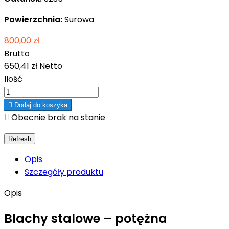
Powierzchnia:
Surowa
800,00 zł
Brutto
650,41 zł
Netto
Ilość

Dodaj do koszyka

Obecnie brak na stanie
Opis
Szczegóły produktu
Opis
Blachy stalowe – potężna