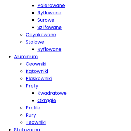
Polerowane
Ryflowane
Surowe
Szlifowane
Ocynkowane
Stalowe
Ryflowane
Aluminium
Ceowniki
Kątowniki
Płaskowniki
Pręty
Kwadratowe
Okrągłe
Profile
Rury
Teowniki
Stal czarna