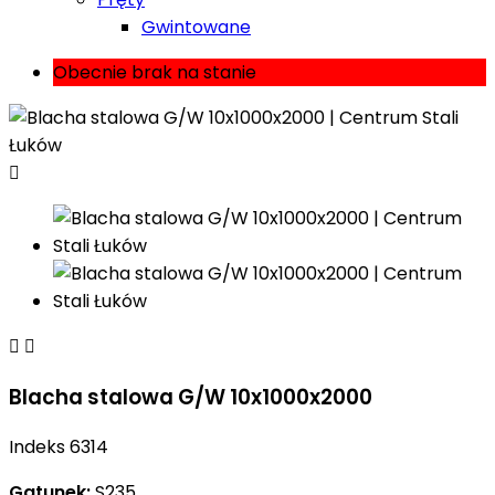
Gwintowane
Obecnie brak na stanie



Blacha stalowa G/W 10x1000x2000
Indeks
6314
Gatunek:
S235