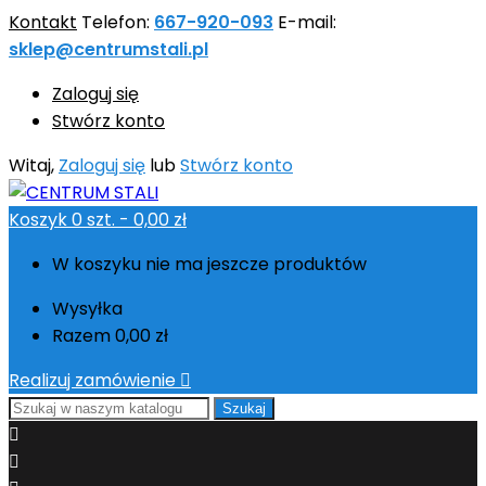
Kontakt
Telefon:
667-920-093
E-mail:
sklep@centrumstali.pl
Zaloguj się
Stwórz konto
Witaj,
Zaloguj się
lub
Stwórz konto
Koszyk
0
szt. -
0,00 zł
W koszyku nie ma jeszcze produktów
Wysyłka
Razem
0,00 zł
Realizuj zamówienie

Szukaj

